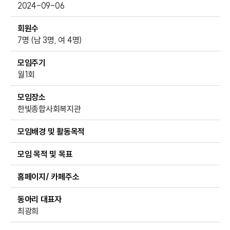
2024-09-06
회원수
7명 (남 3명, 여 4명)
모임주기
월1회
모임장소
한빛종합사회복지관
모임배경 및 활동목적
모임 목적 및 목표
홈페이지/ 카페주소
동아리 대표자
최광희