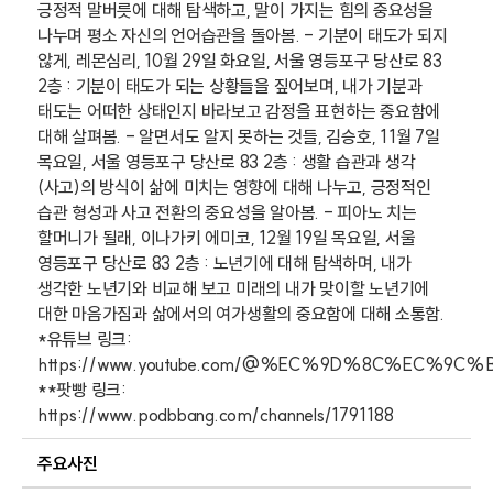
긍정적 말버릇에 대해 탐색하고, 말이 가지는 힘의 중요성을
나누며 평소 자신의 언어습관을 돌아봄. - 기분이 태도가 되지
않게, 레몬심리, 10월 29일 화요일, 서울 영등포구 당산로 83
2층 : 기분이 태도가 되는 상황들을 짚어보며, 내가 기분과
태도는 어떠한 상태인지 바라보고 감정을 표현하는 중요함에
대해 살펴봄. - 알면서도 알지 못하는 것들, 김승호, 11월 7일
목요일, 서울 영등포구 당산로 83 2층 : 생활 습관과 생각
(사고)의 방식이 삶에 미치는 영향에 대해 나누고, 긍정적인
습관 형성과 사고 전환의 중요성을 알아봄. - 피아노 치는
할머니가 될래, 이나가키 에미코, 12월 19일 목요일, 서울
영등포구 당산로 83 2층 : 노년기에 대해 탐색하며, 내가
생각한 노년기와 비교해 보고 미래의 내가 맞이할 노년기에
대한 마음가짐과 삶에서의 여가생활의 중요함에 대해 소통함.
*유튜브 링크:
https://www.youtube.com/@%EC%9D%8C%EC%
**팟빵 링크:
https://www.podbbang.com/channels/1791188
주요사진