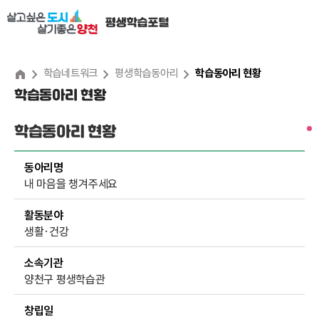
본
문
내
용
학습네트워크
평생학습동아리
학습동아리 현황
학습동아리 현황
바
로
학습동아리 현황
가
기
동아리명
내 마음을 챙겨주세요
활동분야
생활·건강
소속기관
양천구 평생학습관
창립일