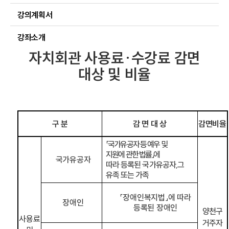
강의계획서
강좌소개
자치회관 사용료
·
수강료 감면
대상 및 비율
구 분
감 면 대 상
감면비율
「
국가유공자 등 예우 및
지원에
관한 법률
」
에
국가유공자
따라 등록된 국가유공자
,
그
유족 또는 가족
「
장애인복지법
」
에 따라
장애인
등록된 장애인
양천구
사용료
거주자