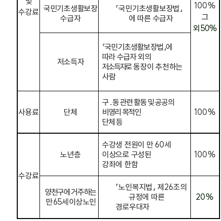
및
100%
국민기초생활
보장
「
국민기초생활보장법
」
수강료
그
수급자
에 따른 수급자
외
50%
「
국민기초생활보장법
」
에
따라 수급자 외의
저소득자
저소득자로
동장이 추천하는
사람
구
․
동 관련 활동 및 공공의
사용료
단체
비영리 목적인
100%
단체 등
수강생 전원이 만
60
세
노년층
이상으로 구성된
100%
강좌에 한함
수강료
「
노인복지법
」
제
26
조의
양천구에 거주하는
규정에 따른
20%
만
65
세 이상 노인
경로우대자