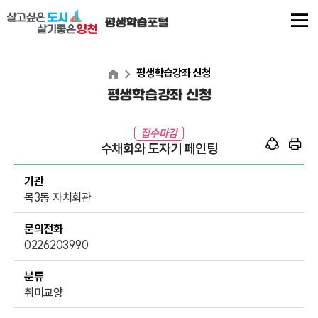
본
문
내
용
평생학습강좌 신청
평생학습강좌 신청
바
로
접수마감
가
수채화와 도자기 페인팅
기
기관
목3동 자치회관
문의전화
0226203990
분류
취미교양