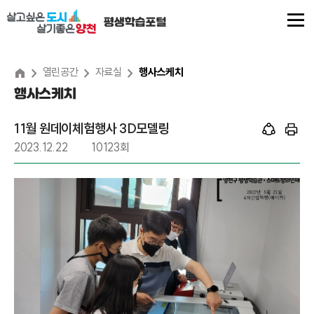
본
문
내
용
열린공간
자료실
행사스케치
행사스케치
바
로
11월 원데이체험행사 3D모델링
가
2023.12.22
10123회
기