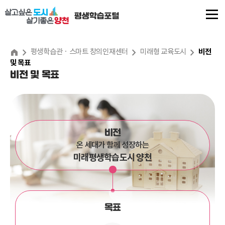
본
문
내
용
평생학습관 · 스마트 창의인재센터
미래형 교육도시
비전
및 목표
바
비전 및 목표
로
가
기
비전
온 세대가 함께 성장하는
미래평생학습도시 양천
목표