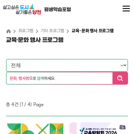
본
문
내
용
프로그램
기타 프로그램
교육·문화 행사 프로그램
교육·문화 행사 프로그램
바
로
가
기
문화, 행사명
으로
검색
하세요.
총
4
건 (1 / 4) Page